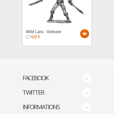
Wild Lara - Voleuse
Norlae
4,00 €
voleur
4,00
FACEBOOK
TWITTER
INFORMATIONS