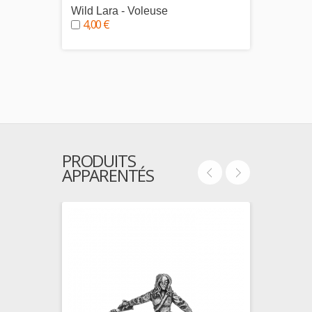
Wild Lara - Voleuse
Norlae
4,00 €
voleur
4,00
PRODUITS
APPARENTÉS