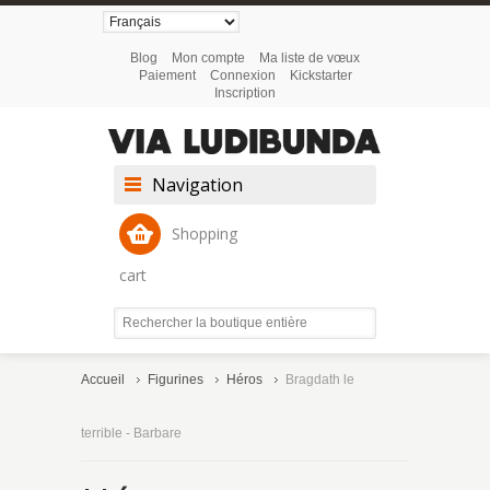
Blog
Mon compte
Ma liste de vœux
Paiement
Connexion
Kickstarter
Inscription
Navigation
Shopping
cart
Accueil
Figurines
Héros
Bragdath le
terrible - Barbare