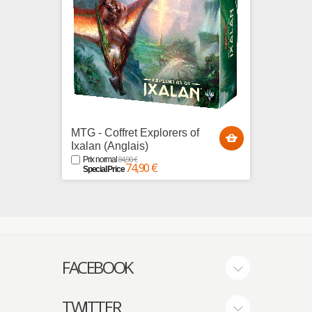
MTG - Coffret Explorers of
MTG - 
Ixalan (Anglais)
Anthol
84,90 €
Prix normal
Prix n
74,90 €
Special Price
Specia
FACEBOOK
TWITTER