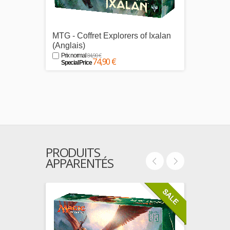
MTG - Coffret Explorers of Ixalan
MTG - 
(Anglais)
Anthol
84,90 €
Prix normal
Prix n
74,90 €
Special Price
Specia
PRODUITS
APPARENTÉS