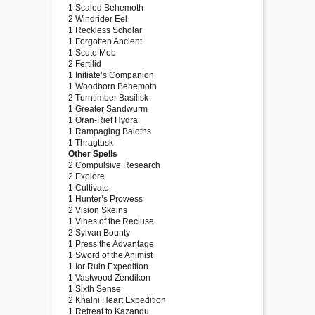
1 Scaled Behemoth
2 Windrider Eel
1 Reckless Scholar
1 Forgotten Ancient
1 Scute Mob
2 Fertilid
1 Initiate’s Companion
1 Woodborn Behemoth
2 Turntimber Basilisk
1 Greater Sandwurm
1 Oran-Rief Hydra
1 Rampaging Baloths
1 Thragtusk
Other Spells
2 Compulsive Research
2 Explore
1 Cultivate
1 Hunter’s Prowess
2 Vision Skeins
1 Vines of the Recluse
2 Sylvan Bounty
1 Press the Advantage
1 Sword of the Animist
1 Ior Ruin Expedition
1 Vastwood Zendikon
1 Sixth Sense
2 Khalni Heart Expedition
1 Retreat to Kazandu