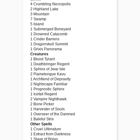
4 Crumbling Necropolis
2 Highland Lake
3 Mountain
7 Swamp
5 Island
1 Submerged Boneyard
1 Drowned Catacomb
1 Cinder Barrens
1 Dragonskull Summit
1 Grixis Panorama
Creatures
1 Blood Tyrant
1 Deathbringer Regent
1 Sphinx of Jwar Isle
2 Flametongue Kavu
1 Archfiend of Depravity
2 Nightscape Familiar
1 Prognostic Sphinx
1 Icefall Regent
2 Vampire Nighthawk
2 Bone Picker
1 Harvester of Souls
1 Overseer of the Damned
1 Baleful Strix
Other Spells
1 Cruel Ultimatum
1 Extract from Darkness
1 Slave of Bolas