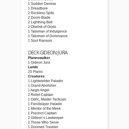
1 Sudden Demise
1 Dreadbore
2 Reckless Spite
2 Doom Blade
2 Lightning Bolt
2 Obelisk of Grixis
1 Talisman of Indulgence
1 Talisman of Dominance
1 Soul Ransom
DECK GIDEON JURA
Planeswalker
1 Gideon Jura
Lands
25 Plains
Creatures
1 Lightwielder Paladin
1 Grand Abolisher
1 Aegis Angel
2 Relief Captain
1 Odric, Master Tactician
1 Fiendslayer Paladin
1 Mentor of the Meek
1 Precinct Captain
2 Gideon’s Lawkeeper
2 Those Who Serve
1 Doomed Traveler