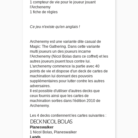
1 compteur de vie pour le joueur jouant
l'Archenemy
1 fiche de règles
Ce jeu n'existe qu'en anglais !
Archenemy est une variante dite casual de
Magic: The Gathering. Dans cette variante
multi joueurs un des joueurs incarne
l'Archenemy (Nicol Bolas dans ce coffret) et les
autres joueurs jouent tous contre lui.
L'archenemy commence la partie avec 40
points de vie et dispose d'un deck de cartes de
machination lui donnant des pouvoirs
supplémentaires pour lutter contre les autres
adversaires.
Il est possible d'utiliser d'autres decks que
ceux fournis ainsi que les cartes de
machination sorties dans l'édition 2010 de
Archenemy.
Les 4 decks contiennent les cartes suivantes :
DECK NICOL BOLAS
Planeswalker
1 Nicol Bolas, Planeswalker
Lands