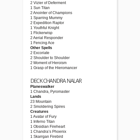
2 Vizier of Deferment
1 Sun Titan
2 Anointer of Champions
1 Sparring Mummy
2 Expedition Raptor
1 Youthful Knight
1 Flickerwisp
2 Aerial Responder
1 Fencing Ace
Other Spells
2 Excoriate
2 Shoulder to Shoulder
2 Moment of Heroism
1 Grasp of the Hieromancer
DECK CHANDRA NALAR
Planeswalker
1 Chandra, Pyromaster
Lands
23 Mountain
2 Smoldering Spires
Creatures
1 Avatar of Fury
1 Inferno Titan
1 Obsidian Fireheart
1 Chandra’s Phoenix
1 Skarrgan Firebird