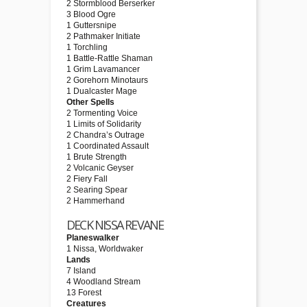
2 Stormblood Berserker
3 Blood Ogre
1 Guttersnipe
2 Pathmaker Initiate
1 Torchling
1 Battle-Rattle Shaman
1 Grim Lavamancer
2 Gorehorn Minotaurs
1 Dualcaster Mage
Other Spells
2 Tormenting Voice
1 Limits of Solidarity
2 Chandra’s Outrage
1 Coordinated Assault
1 Brute Strength
2 Volcanic Geyser
2 Fiery Fall
2 Searing Spear
2 Hammerhand
DECK NISSA REVANE
Planeswalker
1 Nissa, Worldwaker
Lands
7 Island
4 Woodland Stream
13 Forest
Creatures