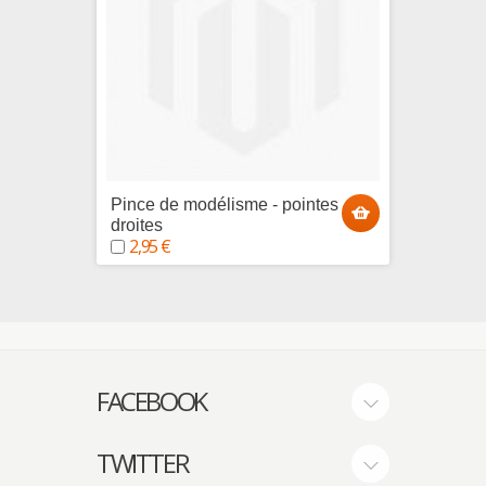
Pince de modélisme - pointes
Pipett
2,45
droites
2,95 €
FACEBOOK
TWITTER