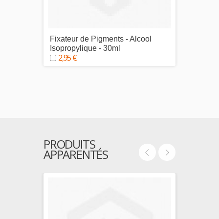
Fixateur de Pigments - Alcool
Palett
1,95
Isopropylique - 30ml
2,95 €
PRODUITS
APPARENTÉS