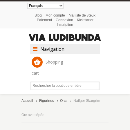
Blog
Mon compte
Ma liste de vœux
Paiement
Connexion
Kickstarter
Inscription
Navigation
Shopping
cart
Accueil
Figurines
Orcs
Naffgor Skargrim -
Orc avec épée