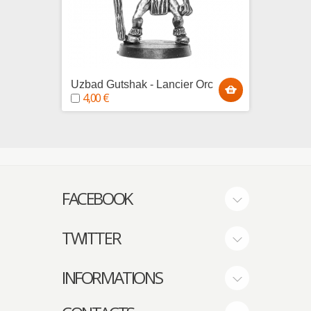
Uzbad Gutshak - Lancier Orc
Durwor
4,00 €
4,00
FACEBOOK
TWITTER
INFORMATIONS