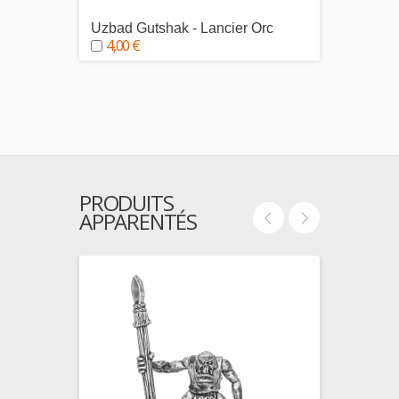
Uzbad Gutshak - Lancier Orc
Durwor
4,00 €
4,00
PRODUITS
APPARENTÉS