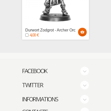
Durwort Zodgrot - Archer Orc
Uzbad 
4,00 €
4,00
FACEBOOK
TWITTER
INFORMATIONS