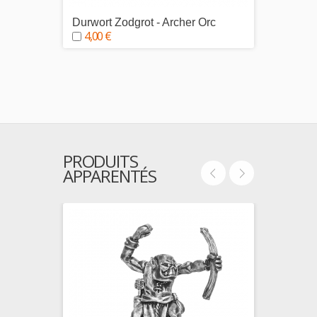
Durwort Zodgrot - Archer Orc
Uzbad 
4,00 €
4,00
PRODUITS
APPARENTÉS