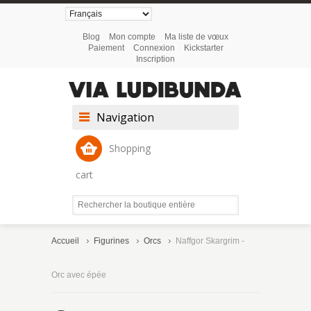
Blog
Mon compte
Ma liste de vœux
Paiement
Connexion
Kickstarter
Inscription
Navigation
Shopping
cart
Accueil
Figurines
Orcs
Naffgor Skargrim -
Orc avec épée