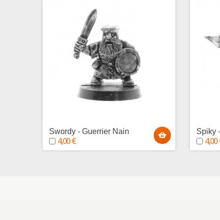
Swordy - Guerrier Nain
Spiky 
4,00 €
4,00