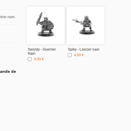
rier nain.
Swordy - Guerrier
Spiky - Lancier nain
Nain
4,00 €
4,00 €
mande de