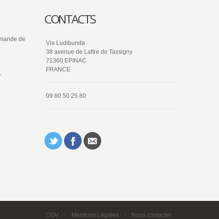
CONTACTS
ommande de
Via Ludibunda
38 avenue de Lattre de Tassigny
71360 EPINAC
FRANCE
r
09 60 50 25 80
CGV
Mentions Légales
Nous contacter