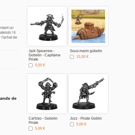
ntant un
telots ! 6
 l'achat de
Jark Spearrew -
Sous-marin gobelin
Socles Rond
Gobelin - Capitaine
Pont de bate
15,00 €
Pirate
4,00 €
5,50 €
mande de
Cal'Icko - Gobelin
Jozz - Pirate Goblin
Sharkee - Pir
Pirate
Gobelin
5,00 €
5,00 €
5,00 €