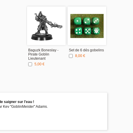
Baguzk Boneslay -
Set de 6 dés gobelins
Pirate Goblin
8,00 €
Lieutenant
5,00 €
e saigner sur l'eau !
par Kev "GoblinMeister" Adams.