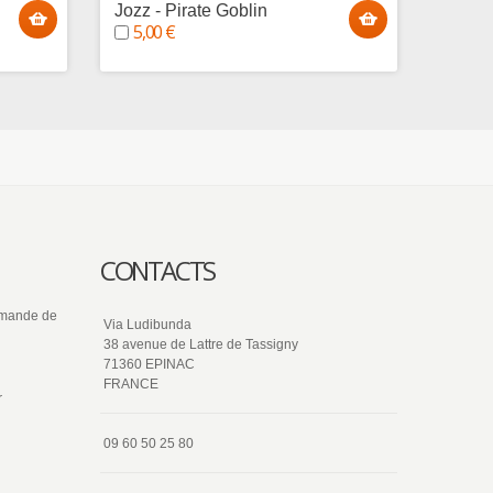
Jozz - Pirate Goblin
Baguz
5,00 €
Gobli
5,00
CONTACTS
ommande de
Via Ludibunda
38 avenue de Lattre de Tassigny
71360 EPINAC
FRANCE
r
09 60 50 25 80