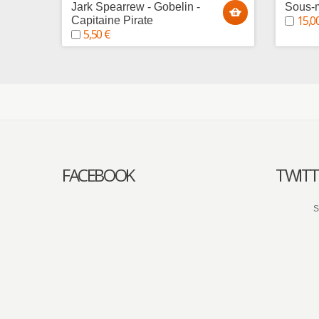
Jark Spearrew - Gobelin -
Sous-m
15,0
Capitaine Pirate
5,50 €
FACEBOOK
TWITT
S