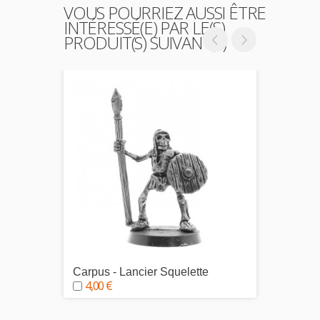
VOUS POURRIEZ AUSSI ÊTRE
INTÉRESSÉ(E) PAR LE(S)
PRODUIT(S) SUIVANT(S)
Carpus - Lancier Squelette
Humeru
4,00 €
4,00