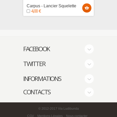
Carpus - Lancier Squelette
Humeru
4,00 €
4,00
FACEBOOK
TWITTER
INFORMATIONS
CONTACTS
© 2012-2017
Via Ludibunda
CGV
Mentions Légales
Nous contacter