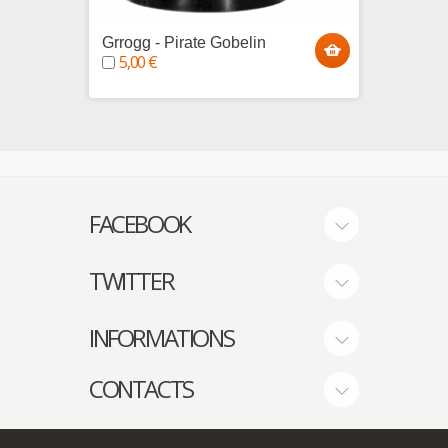
Grrogg - Pirate Gobelin
Sharke
5,00 €
5,00
FACEBOOK
TWITTER
INFORMATIONS
CONTACTS