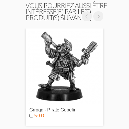
VOUS POURRIEZ AUSSI ÊTRE
INTÉRESSÉ(E) PAR LE(S)
PRODUIT(S) SUIVANT(S)
Grrogg - Pirate Gobelin
Sharke
5,00 €
5,00