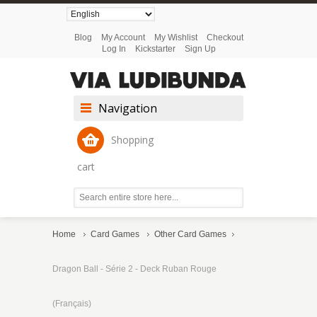
Blog
My Account
My Wishlist
Checkout
Log In
Kickstarter
Sign Up
Navigation
Shopping
cart
Home
Card Games
Other Card Games
Dragon Ball - Série 2 - Deck Ruban Rouge
(Français)