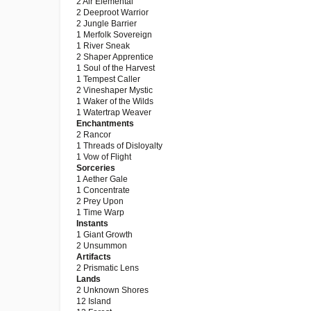
2 Air Elemental
2 Deeproot Warrior
2 Jungle Barrier
1 Merfolk Sovereign
1 River Sneak
2 Shaper Apprentice
1 Soul of the Harvest
1 Tempest Caller
2 Vineshaper Mystic
1 Waker of the Wilds
1 Watertrap Weaver
Enchantments
2 Rancor
1 Threads of Disloyalty
1 Vow of Flight
Sorceries
1 Aether Gale
1 Concentrate
2 Prey Upon
1 Time Warp
Instants
1 Giant Growth
2 Unsummon
Artifacts
2 Prismatic Lens
Lands
2 Unknown Shores
12 Island