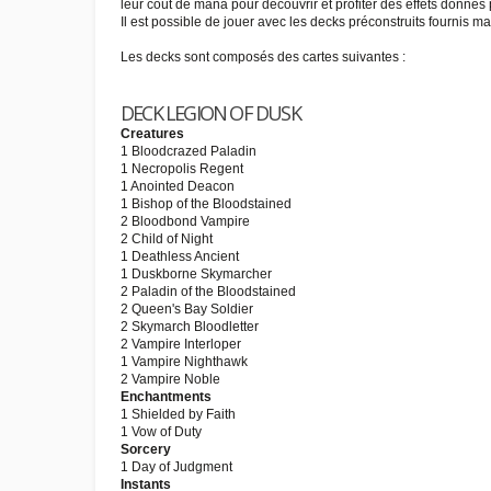
leur coût de mana pour découvrir et profiter des effets donnés p
Il est possible de jouer avec les decks préconstruits fournis m
Les decks sont composés des cartes suivantes :
DECK LEGION OF DUSK
Creatures
1 Bloodcrazed Paladin
1 Necropolis Regent
1 Anointed Deacon
1 Bishop of the Bloodstained
2 Bloodbond Vampire
2 Child of Night
1 Deathless Ancient
1 Duskborne Skymarcher
2 Paladin of the Bloodstained
2 Queen's Bay Soldier
2 Skymarch Bloodletter
2 Vampire Interloper
1 Vampire Nighthawk
2 Vampire Noble
Enchantments
1 Shielded by Faith
1 Vow of Duty
Sorcery
1 Day of Judgment
Instants