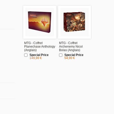
MTG - Coffret
MTG - Coffret
Planechase Anthology
Archenemy Nicol
(Anglais)
Bolas (Anglais)
Special Price
Special Price
Prix normal
Prix normal
149,90 €
54,90 €
159,90 €
59,90 €