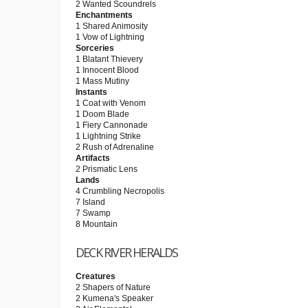
2 Wanted Scoundrels
Enchantments
1 Shared Animosity
1 Vow of Lightning
Sorceries
1 Blatant Thievery
1 Innocent Blood
1 Mass Mutiny
Instants
1 Coat with Venom
1 Doom Blade
1 Fiery Cannonade
1 Lightning Strike
2 Rush of Adrenaline
Artifacts
2 Prismatic Lens
Lands
4 Crumbling Necropolis
7 Island
7 Swamp
8 Mountain
DECK RIVER HERALDS
Creatures
2 Shapers of Nature
2 Kumena's Speaker