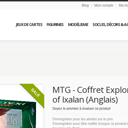
Blog
Mon compte
Ma li
JEUX DE CARTES
FIGURINES
MODÉLISME
SOCLES, DÉCORS & A
MTG - Coffret Explo
of Ixalan (Anglais)
Soyez le premier à évaluer ce produit
S'enregistrer pour les alertes sur le prix
S'enregistrer pour être notifié lorsque ce produit 