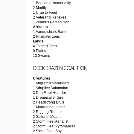
1 Beacon of Immortality
2 Mortify
1 Urge to Feed
2 Veteran's Reflexes
1 Zealous Persecution
Artifacts
1 Vanquisher's Banner
2 Prismatic Lens
Lands
4 Tainted Field
9 Plains
13 Swamp
DECK BRAZEN COALITION
Creatures
1 Angrath's Marauders
1 Adaptive Automaton
3 Dire Fleet Hoarder
1 Dreamcaller Siren
2 Headstrong Brute
1 Marauding Looter
2 Rigging Runner
2 Sailor of Means
2 Storm Fleet Aerialist
2 Storm Fleet Pyromancer
2 Storm Fleet Spy