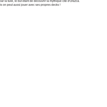
ar la tuile, le but étant de découvrir la mythique cité d'Orazca.
ais on peut aussi jouer avec ses propres decks !