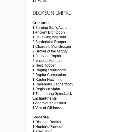
12 Forest
DECK SUN EMPIRE
Creatures
1 Burning Sun's Avatar
1 Ancient Brontodon
1 Bellowing Aegisaur
2 Borderland Ranger
1 Charging Monstrosaur
2 Drover of the Mighty
1 Frenzied Raptor
2 Imperial Aerosaur
2 Nest Robber
1 Raging Swordtooth
2 Raptor Companion
1 Raptor Hatchling
1 Ravenous Daggertooth
1 Regisaur Alpha
1 Thundering Spineback
Enchantments
1 Aggravated Assault
1 Vow of Wildness
Sorceries
1 Disaster Radius
1 Hunter's Prowess
1 Prey Upon