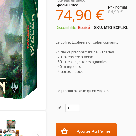
nouveau en stock
Special Price
74,90 €
Prix normal
84,90 €
Disponibilité:
Epuisé
SKU:
MTG-EXPLIXL
Le coffret Explorers of Ixalan contient :
- 4 decks préconstruits de 60 cartes
- 20 tokens recto-verso
- 50 tuiles de jeux hexagonales
- 40 marqueurs
- 4 boîtes à deck
Ce produit n'existe qu'en Anglais
Qté:
Ajouter Au Panier