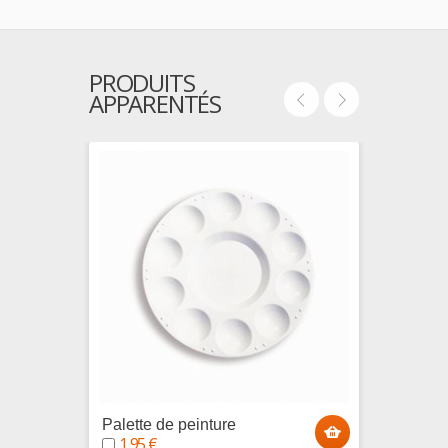
PRODUITS
APPARENTÉS
Palette de peinture
White 
1,95 €
5,95