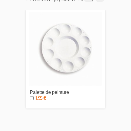
Palette de peinture
White 
1,95 €
5,95