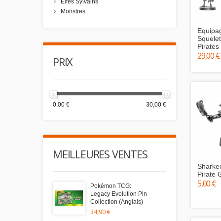
Elfes Sylvains
Monstres
Equipa
Squelet
Pirates
29,00 €
PRIX
0,00 €
30,00 €
MEILLEURES VENTES
Sharke
Pirate 
5,00 €
Pokémon TCG:
Legacy Evolution Pin
Collection (Anglais)
34,90 €