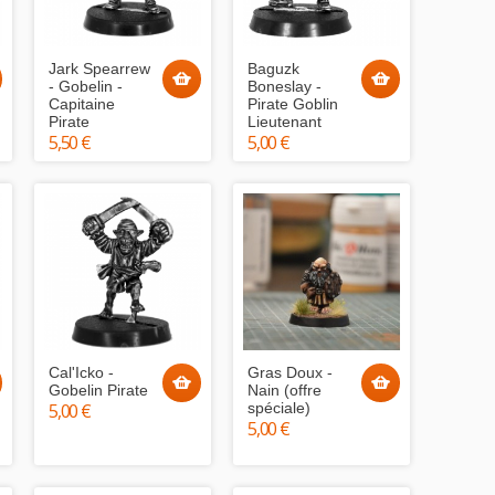
Jark Spearrew
Baguzk
- Gobelin -
Boneslay -
Capitaine
Pirate Goblin
Pirate
Lieutenant
5,50 €
5,00 €
Cal'Icko -
Gras Doux -
Gobelin Pirate
Nain (offre
5,00 €
spéciale)
5,00 €