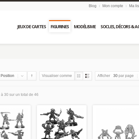
Blog
Mon compte
Ma li
JEUX DE CARTES
FIGURINES
MODÉLISME
SOCLES, DÉCORS & A
Position
Visualiser comme
Afficher
30
par page
à 30 sur un total de 46