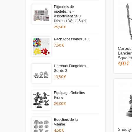
Pigments de
modélisme -
Assortiment de 8
teintes + White Spirit
29,90 €
Pack Accessoires Jeu
7,50 €
Carpus
Lancier
Squelet
4,00 €
Horreurs Fongoides -
Set de 3
13,50 €
Equipage Gobelins
Pirate
29,00 €
Boucliers de la
Vilénie
Shooty 
4,50 €