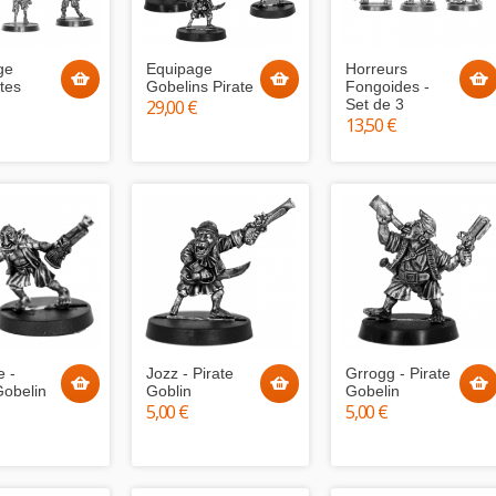
ge
Equipage
Horreurs
tes
Gobelins Pirate
Fongoides -
29,00 €
Set de 3
13,50 €
e -
Jozz - Pirate
Grrogg - Pirate
Gobelin
Goblin
Gobelin
5,00 €
5,00 €