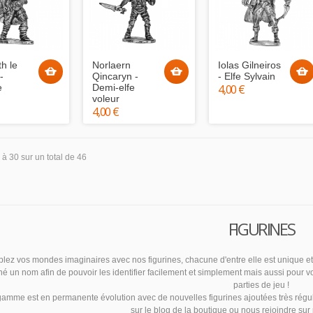
h le
Norlaern
Iolas Gilneiros
-
Qincaryn -
- Elfe Sylvain
e
Demi-elfe
4,00 €
voleur
4,00 €
à 30 sur un total de 46
FIGURINES
lez vos mondes imaginaires avec nos figurines, chacune d'entre elle est unique et
é un nom afin de pouvoir les identifier facilement et simplement mais aussi pour v
parties de jeu !
gamme est en permanente évolution avec de nouvelles figurines ajoutées très régul
sur le blog de la boutique ou nous rejoindre sur