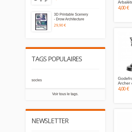
Arbalét
4,00 €
3D Printable Scenery
- Drow Architecture
29,90 €
TAGS POPULAIRES
Godefro
socles
Archer
4,00 €
Voir tous le tags.
NEWSLETTER