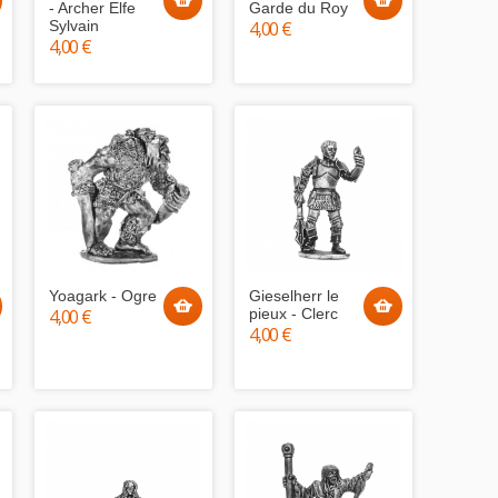
- Archer Elfe
Garde du Roy
Sylvain
4,00 €
4,00 €
Yoagark - Ogre
Gieselherr le
4,00 €
pieux - Clerc
4,00 €