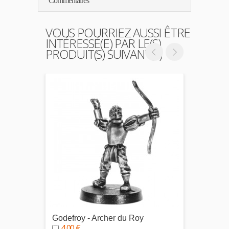
Commentaires
VOUS POURRIEZ AUSSI ÊTRE
INTÉRESSÉ(E) PAR LE(S)
PRODUIT(S) SUIVANT(S)
Godefroy - Archer du Roy
Yvain 
4,00 €
4,00