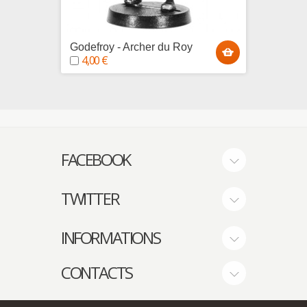
Godefroy - Archer du Roy
Yvain 
4,00 €
4,00
FACEBOOK
TWITTER
INFORMATIONS
CONTACTS