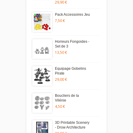
29,90 €
Pack Accessoires Jeu
7,50 €
Horreurs Fongoides -
Set de 3
13,50 €
Equipage Gobelins
Pirate
29,00 €
Boucliers de la
Vilénie
4,50 €
3D Printable Scenery
- Drow Architecture