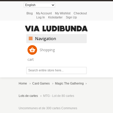
Blog
My Account
My Wishlist
Checkout
Log In
Kickstarter
Sign Up
Navigation
Shopping
cart
Home
Card Games
Magic The Gathering
Lots de cartes
MTG - Lot de 80 cartes
Uncommunes et de 300 cartes Communes