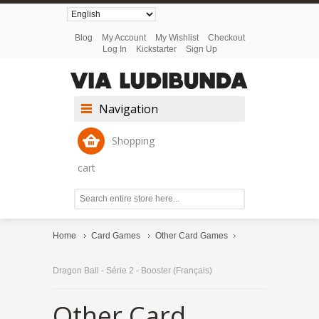
Blog
My Account
My Wishlist
Checkout
Log In
Kickstarter
Sign Up
Navigation
Shopping
cart
Home
Card Games
Other Card Games
Dragon Ball - Série 2 - Booster (Français)
Other Card