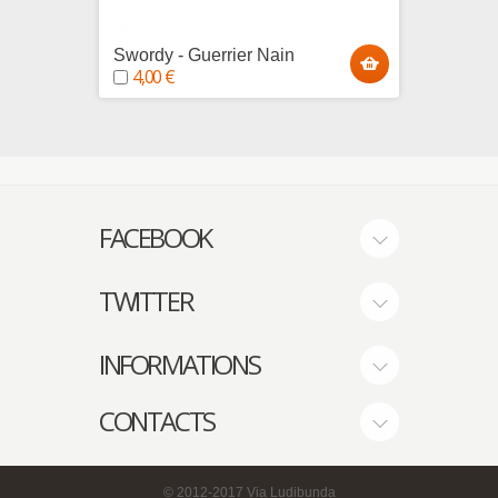
Swordy - Guerrier Nain
Shooty
4,00 €
4,00
FACEBOOK
TWITTER
INFORMATIONS
CONTACTS
© 2012-2017
Via Ludibunda