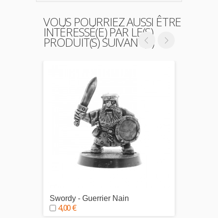
VOUS POURRIEZ AUSSI ÊTRE
INTÉRESSÉ(E) PAR LE(S)
PRODUIT(S) SUIVANT(S)
Swordy - Guerrier Nain
Shooty
4,00 €
4,00