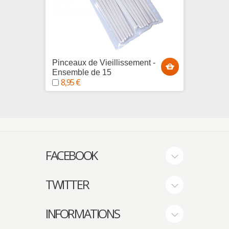
Pinceaux de Vieillissement -
Pince 
Ensemble de 15
courb
8,95 €
2,95
FACEBOOK
TWITTER
INFORMATIONS