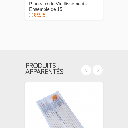
Pinceaux de Vieillissement -
Pince 
Ensemble de 15
courb
8,95 €
2,95
PRODUITS
APPARENTÉS