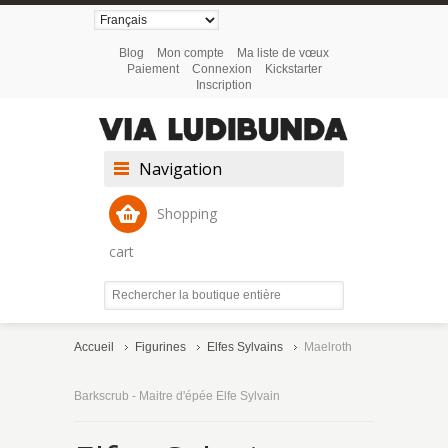
Blog
Mon compte
Ma liste de vœux
Paiement
Connexion
Kickstarter
Inscription
Navigation
Shopping
cart
Accueil
Figurines
Elfes Sylvains
Maelroth
Barkscrub - Maitre d'épée Elfe Sylvain