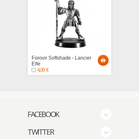
Forovir Softshade - Lancier
Doning
Elfe
Sylvai
4,00 €
4,00
FACEBOOK
TWITTER