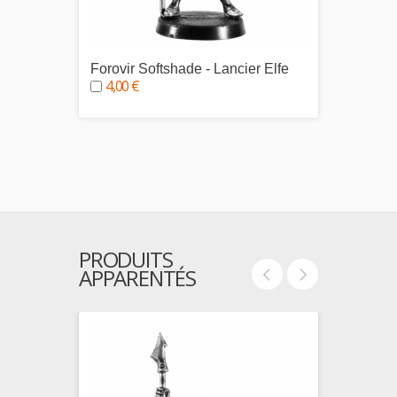
Forovir Softshade - Lancier Elfe
Doning
4,00 €
Sylvai
4,00
PRODUITS
APPARENTÉS