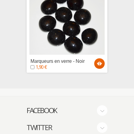
Marqueurs en verre - Noir
Marque
1,90 €
1,90
FACEBOOK
TWITTER