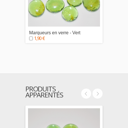
Marqueurs en verre - Vert
Marque
1,90 €
1,90
PRODUITS
APPARENTÉS