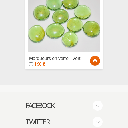
Marqueurs en verre - Vert
Marque
1,90 €
1,90
FACEBOOK
TWITTER